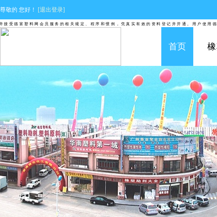
尊敬的
您好！
[退出登录]
受德富塑料网会员服务的相关规定、程序和惯例，凭真实有效的资料登记并开通。用户使用德富
首页
橡